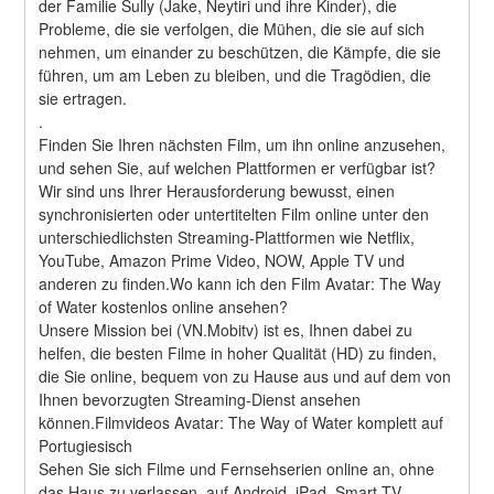
der Familie Sully (Jake, Neytiri und ihre Kinder), die 
Probleme, die sie verfolgen, die Mühen, die sie auf sich 
nehmen, um einander zu beschützen, die Kämpfe, die sie 
führen, um am Leben zu bleiben, und die Tragödien, die 
sie ertragen. 
.
Finden Sie Ihren nächsten Film, um ihn online anzusehen, 
und sehen Sie, auf welchen Plattformen er verfügbar ist?
Wir sind uns Ihrer Herausforderung bewusst, einen 
synchronisierten oder untertitelten Film online unter den 
unterschiedlichsten Streaming-Plattformen wie Netflix, 
YouTube, Amazon Prime Video, NOW, Apple TV und 
anderen zu finden.Wo kann ich den Film Avatar: The Way 
of Water kostenlos online ansehen?
Unsere Mission bei (VN.Mobitv) ist es, Ihnen dabei zu 
helfen, die besten Filme in hoher Qualität (HD) zu finden, 
die Sie online, bequem von zu Hause aus und auf dem von 
Ihnen bevorzugten Streaming-Dienst ansehen 
können.Filmvideos Avatar: The Way of Water komplett auf 
Portugiesisch
Sehen Sie sich Filme und Fernsehserien online an, ohne 
das Haus zu verlassen, auf Android, iPad, Smart TV 