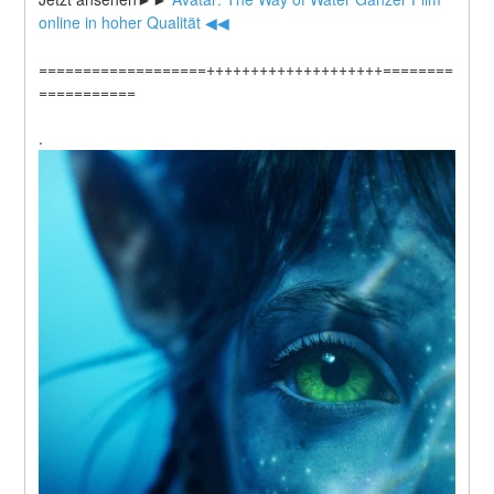
online in hoher Qualität ◀◀
===================++++++++++++++++++++========
===========
.